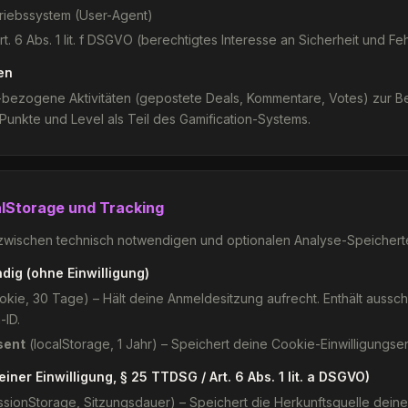
riebssystem (User-Agent)
t. 6 Abs. 1 lit. f DSGVO (berechtigtes Interesse an Sicherheit und F
en
-bezogene Aktivitäten (gepostete Deals, Kommentare, Votes) zur Be
Punkte und Level als Teil des Gamification-Systems.
alStorage und Tracking
zwischen technisch notwendigen und optionalen Analyse-Speichert
ig (ohne Einwilligung)
kie, 30 Tage) – Hält deine Anmeldesitzung aufrecht. Enthält ausschl
-ID.
sent
(localStorage, 1 Jahr) – Speichert deine Cookie-Einwilligungse
einer Einwilligung, § 25 TTDSG / Art. 6 Abs. 1 lit. a DSGVO)
sionStorage, Sitzungsdauer) – Speichert die Herkunftsquelle deine