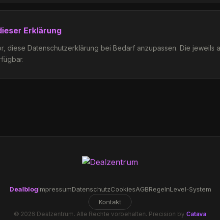
ieser Erklärung
r, diese Datenschutzerklärung bei Bedarf anzupassen. Die jeweils ak
rfügbar.
Dealblog
Impressum
Datenschutz
Cookies
AGB
Regeln
Level-System
Kontakt
©
2026
Dealzentrum. Alle Rechte vorbehalten. Precision by
Catava