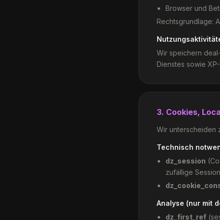
Browser und Bet
Rechtsgrundlage: Ar
Nutzungsaktivität
Wir speichern deal
Dienstes sowie XP-
3. Cookies, Loc
Wir unterscheiden 
Technisch notwend
dz_session
(Coo
zufällige Session
dz_cookie_con
Analyse (nur mit d
dz_first_ref
(ses