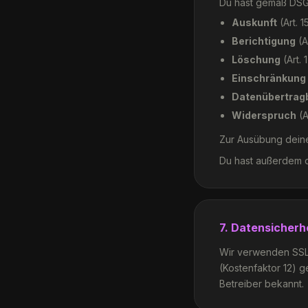
Du hast gemäß DSG
Auskunft
(Art. 
Berichtigung
(A
Löschung
(Art.
Einschränkung
Datenübertragb
Widerspruch
(A
Zur Ausübung dein
Du hast außerdem d
7. Datensicherh
Wir verwenden SSL/
(Kostenfaktor 12) 
Betreiber bekannt.