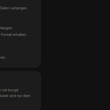
 Daten verlangen.
.
rlangen.
Format erhalten.
ren.
 mit bcrypt
nbank sind nur dem