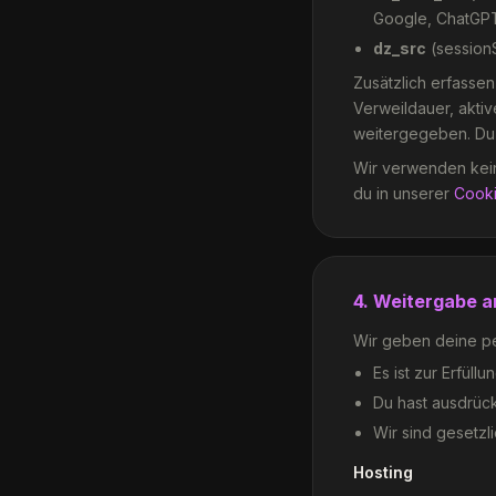
Google, ChatGPT)
dz_src
(sessionS
Zusätzlich erfassen
Verweildauer, akti
weitergegeben. Du 
Wir verwenden kein
du in unserer
Cooki
4. Weitergabe a
Wir geben deine pe
Es ist zur Erfüll
Du hast ausdrückl
Wir sind gesetzli
Hosting