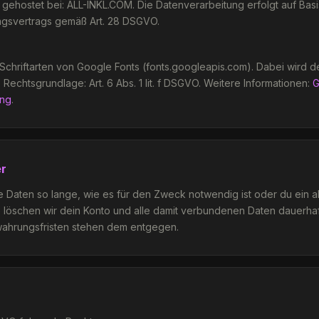
 gehostet bei:
ALL-INKL.COM
. Die Datenverarbeitung erfolgt auf Bas
ngsvertrags gemäß Art. 28 DSGVO.
Schriftarten von Google Fonts (fonts.googleapis.com). Dabei wird d
Rechtsgrundlage: Art. 6 Abs. 1 lit. f DSGVO. Weitere Informationen:
G
ung
.
er
e Daten so lange, wie es für den Zweck notwendig ist oder du ein a
e löschen wir dein Konto und alle damit verbundenen Daten dauerhaf
wahrungsfristen stehen dem entgegen.