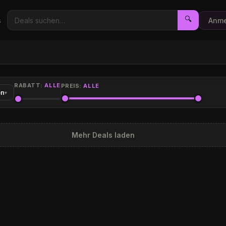
🔍
s
Anme
RABATT:
ALLE
PREIS:
ALLE
en
▾
Mehr Deals laden