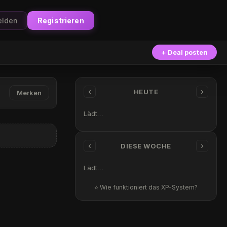
lden
Registrieren
+ Deal posten
‹
›
HEUTE
Merken
Lädt…
‹
›
DIESE WOCHE
Lädt…
⭐ Wie funktioniert das XP-System?