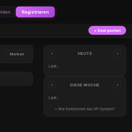
lden
Registrieren
+ Deal posten
‹
›
HEUTE
Merken
Lädt…
‹
›
DIESE WOCHE
Lädt…
⭐ Wie funktioniert das XP-System?