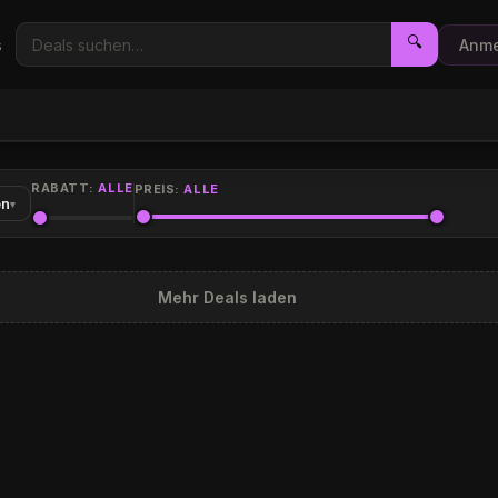
🔍
s
Anme
RABATT:
ALLE
PREIS:
ALLE
en
▾
Mehr Deals laden