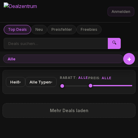
Anmelden
Top Deals
Neu
Preisfehler
Freebies
🔍
Alle
RABATT:
ALLE
PREIS:
ALLE
Heiß
Alle Typen
▾
▾
Mehr Deals laden