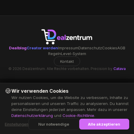
Dealblog
Creator werden
Impressum
Datenschutz
Cookies
AGB
Regeln
Level-System
Kontakt
© 2026 Dealzentrum. Alle Rechte vorbehalten. Precision by
Catava
🍪
Wir verwenden Cookies
Wir nutzen Cookies, um die Website zu verbessern, Inhalte zu
personalisieren und unseren Traffic zu analysieren. Du kannst
deine Einstellungen jederzeit anpassen. Mehr dazu in unserer
Datenschutzerklärung
und
Cookie-Richtlinie
.
Nur notwendige
Alle akzeptieren
Einstellungen