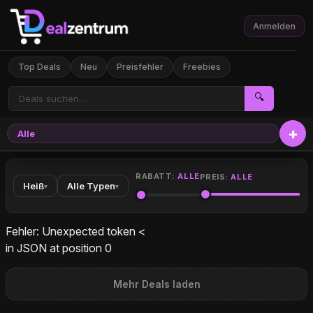
Anmelden
Top Deals
Neu
Preisfehler
Freebies
🔍
Alle
Elekt
RABATT:
ALLE
PREIS:
ALLE
Heiß
Alle Typen
▾
▾
Fehler: Unexpected token <
in JSON at position 0
Mehr Deals laden