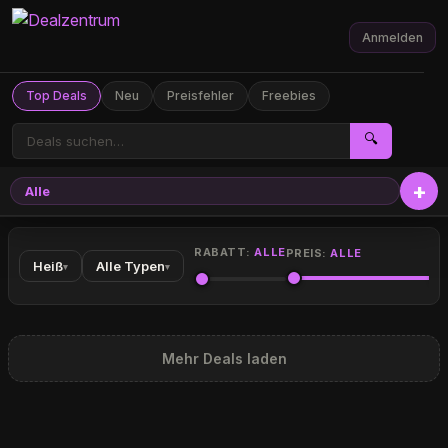
Anmelden
Top Deals
Neu
Preisfehler
Freebies
🔍
Alle
RABATT:
ALLE
PREIS:
ALLE
Heiß
Alle Typen
▾
▾
Mehr Deals laden