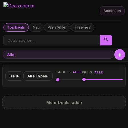
Anmelden
Top Deals
Neu
Preisfehler
Freebies
🔍
Alle
RABATT:
ALLE
PREIS:
ALLE
Heiß
Alle Typen
▾
▾
Mehr Deals laden