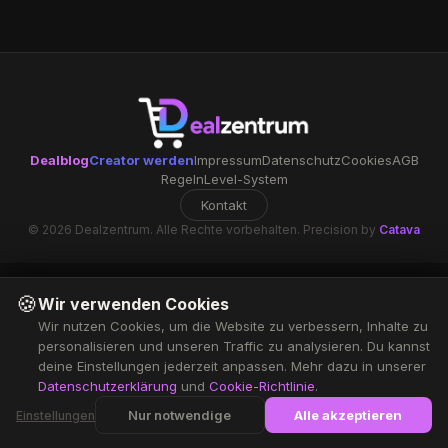
Dealblog
Creator werden
Impressum
Datenschutz
Cookies
AGB
Regeln
Level-System
Kontakt
© 2026 Dealzentrum. Alle Rechte vorbehalten. Precision by
Catava
🍪
Wir verwenden Cookies
Wir nutzen Cookies, um die Website zu verbessern, Inhalte zu
personalisieren und unseren Traffic zu analysieren. Du kannst
deine Einstellungen jederzeit anpassen. Mehr dazu in unserer
Datenschutzerklärung
und
Cookie-Richtlinie
.
Nur notwendige
Alle akzeptieren
Einstellungen