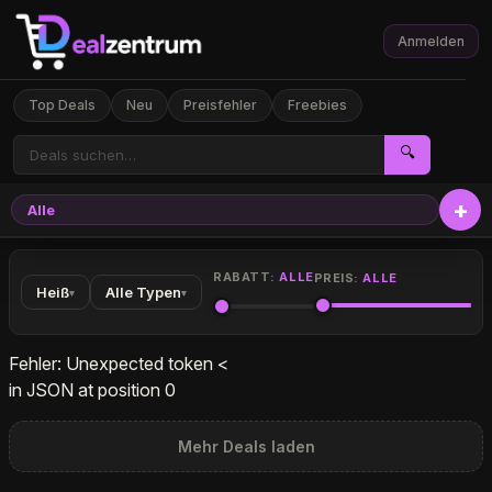
Anmelden
Top Deals
Neu
Preisfehler
Freebies
🔍
Alle
Elekt
RABATT:
ALLE
PREIS:
ALLE
Heiß
Alle Typen
▾
▾
Fehler: Unexpected token <
in JSON at position 0
Mehr Deals laden