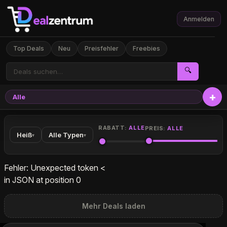
Anmelden
Top Deals
Neu
Preisfehler
Freebies
🔍
Alle
Elekt
RABATT:
ALLE
PREIS:
ALLE
Heiß
Alle Typen
▾
▾
Fehler: Unexpected token <
in JSON at position 0
Mehr Deals laden