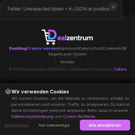
✕
Fehler: Unexpected token < in JSON at position 0
Dealblog
Creator werden
Impressum
Datenschutz
Cookies
AGB
Regeln
Level-System
Kontakt
© 2026 Dealzentrum. Alle Rechte vorbehalten. Precision by
Catava
🍪
Wir verwenden Cookies
Wir nutzen Cookies, um die Website zu verbessern, Inhalte zu
personalisieren und unseren Traffic zu analysieren. Du kannst
deine Einstellungen jederzeit anpassen. Mehr dazu in unserer
Datenschutzerklärung
und
Cookie-Richtlinie
.
Nur notwendige
Alle akzeptieren
Einstellungen