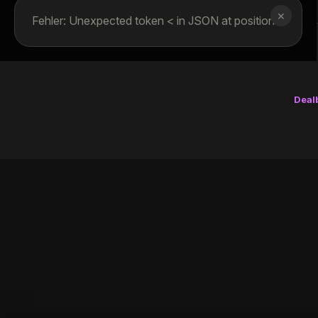
✕
Fehler: Unexpected token < in JSON at position 0
Deal