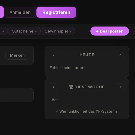
Anmelden
Registrieren
G
Gutscheine
Gewinnspiel
+ Deal posten
▾
▾
▾
‹
›
HEUTE
Merken
Fehler beim Laden.
‹
›
🏆 DIESE WOCHE
Lädt…
⭐ Wie funktioniert das XP-System?