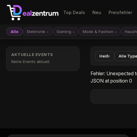
Top Deals
Neu
Preisfehler
Alle
Elektronik
Gaming
Mode & Fashion
Haush
▾
▾
▾
AKTUELLE EVENTS
Heiß
Alle Typ
▾
Keine Events aktuell.
Fehler: Unexpected t
JSON at position 0