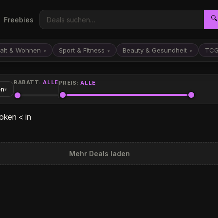
🔍
Freebies
alt & Wohnen
Sport & Fitness
Beauty & Gesundheit
TC
▾
▾
▾
RABATT:
ALLE
PREIS:
ALLE
en
▾
oken < in
Mehr Deals laden