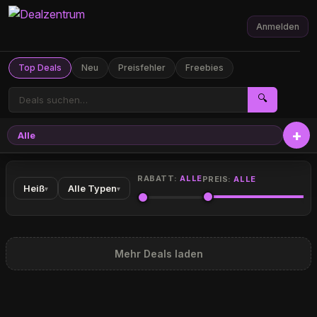
Anmelden
Top Deals
Neu
Preisfehler
Freebies
🔍
Alle
RABATT:
ALLE
PREIS:
ALLE
Heiß
Alle Typen
▾
▾
Mehr Deals laden