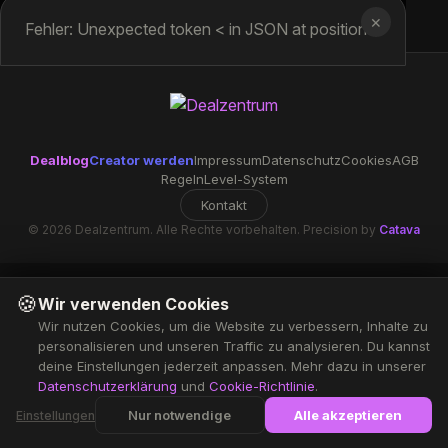
✕
Fehler: Unexpected token < in JSON at position 0
Dealblog
Creator werden
Impressum
Datenschutz
Cookies
AGB
Regeln
Level-System
Kontakt
© 2026 Dealzentrum. Alle Rechte vorbehalten. Precision by
Catava
🍪
Wir verwenden Cookies
Wir nutzen Cookies, um die Website zu verbessern, Inhalte zu
personalisieren und unseren Traffic zu analysieren. Du kannst
deine Einstellungen jederzeit anpassen. Mehr dazu in unserer
Datenschutzerklärung
und
Cookie-Richtlinie
.
Nur notwendige
Alle akzeptieren
Einstellungen