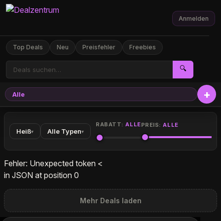
Anmelden
Top Deals
Neu
Preisfehler
Freebies
🔍
Alle
Elekt
RABATT:
ALLE
PREIS:
ALLE
Heiß
Alle Typen
▾
▾
Fehler: Unexpected token <
in JSON at position 0
Mehr Deals laden