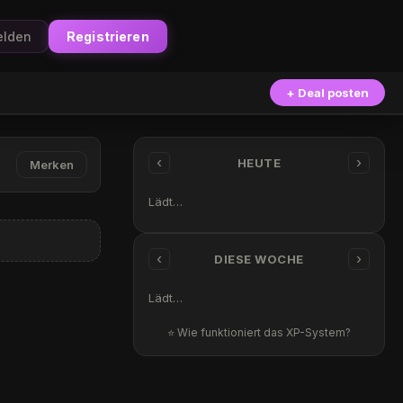
lden
Registrieren
+ Deal posten
‹
›
HEUTE
Merken
Lädt…
‹
›
DIESE WOCHE
Lädt…
⭐ Wie funktioniert das XP-System?