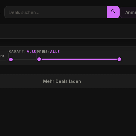
🔍
s
Anme
RABATT:
ALLE
PREIS:
ALLE
en
▾
Mehr Deals laden