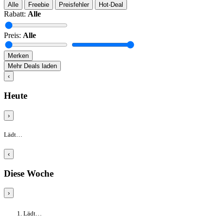
Alle
Freebie
Preisfehler
Hot-Deal
Rabatt:
Alle
Preis:
Alle
Merken
Mehr Deals laden
‹
Heute
›
Lädt…
‹
Diese Woche
›
Lädt…