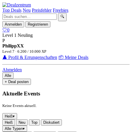
Top Deals
Neu
Preisfehler
Freebies
🔍
Anmelden
Registrieren
🤍
0
Level 1
Neuling
P
PhilippXX
Level 7 · 6.200 / 10.000 XP
👤 Profil & Errungenschaften
📦 Meine Deals
Abmelden
Alle
+ Deal posten
Aktuelle Events
Keine Events aktuell.
Heiß
▾
Heiß
Neu
Top
Diskutiert
Alle Typen
▾