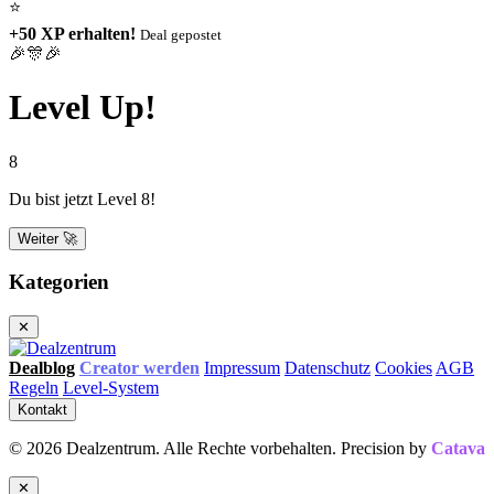
⭐
+50 XP erhalten!
Deal gepostet
🎉🎊🎉
Level Up!
8
Du bist jetzt Level 8!
Weiter 🚀
Kategorien
✕
Dealblog
Creator werden
Impressum
Datenschutz
Cookies
AGB
Regeln
Level-System
Kontakt
© 2026 Dealzentrum. Alle Rechte vorbehalten. Precision by
Catava
✕