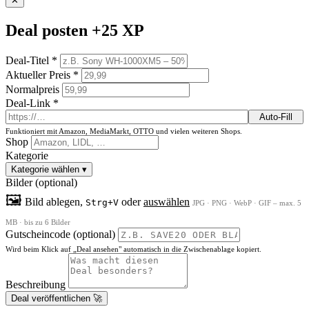
✕
Deal posten
+25 XP
Deal-Titel *
Aktueller Preis *
Normalpreis
Deal-Link *
Auto-Fill
Funktioniert mit Amazon, MediaMarkt, OTTO und vielen weiteren Shops.
Shop
Kategorie
Kategorie wählen
▾
Bilder (optional)
🖼
Bild ablegen,
oder
auswählen
Strg+V
JPG · PNG · WebP · GIF – max. 5
MB · bis zu 6 Bilder
Gutscheincode (optional)
Wird beim Klick auf „Deal ansehen" automatisch in die Zwischenablage kopiert.
Beschreibung
Deal veröffentlichen 🚀