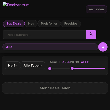
Anmelden
Top Deals
Neu
Preisfehler
Freebies
🔍
Alle
RABATT:
ALLE
PREIS:
ALLE
Heiß
Alle Typen
▾
▾
Mehr Deals laden