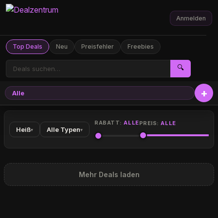
Anmelden
Top Deals
Neu
Preisfehler
Freebies
🔍
Alle
RABATT:
ALLE
PREIS:
ALLE
Heiß
Alle Typen
▾
▾
Mehr Deals laden