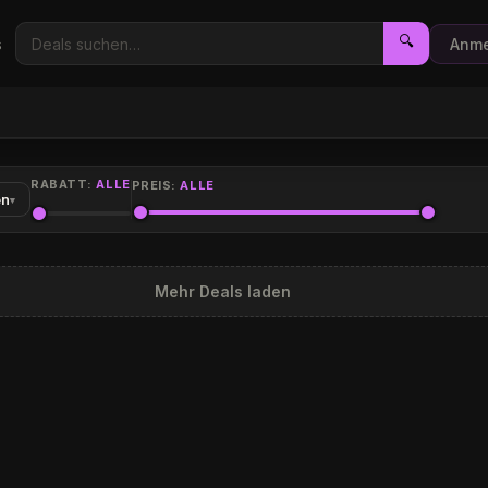
🔍
s
Anme
RABATT:
ALLE
PREIS:
ALLE
en
▾
Mehr Deals laden