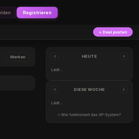
lden
Registrieren
+ Deal posten
‹
›
HEUTE
Merken
Lädt…
‹
›
DIESE WOCHE
Lädt…
⭐ Wie funktioniert das XP-System?