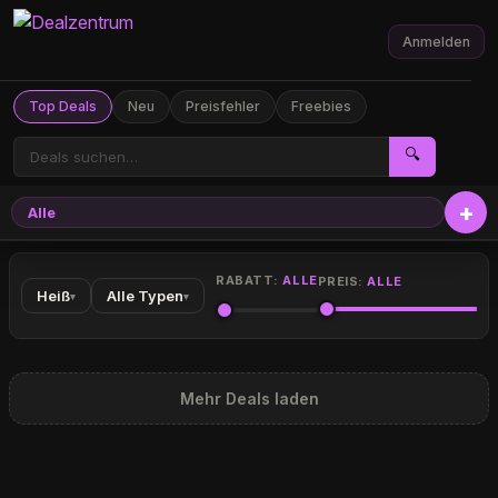
Anmelden
Top Deals
Neu
Preisfehler
Freebies
🔍
Alle
RABATT:
ALLE
PREIS:
ALLE
Heiß
Alle Typen
▾
▾
Mehr Deals laden