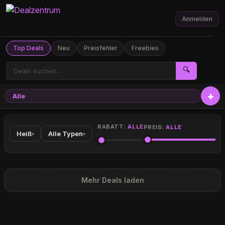
Anmelden
Top Deals
Neu
Preisfehler
Freebies
🔍
Alle
RABATT:
ALLE
PREIS:
ALLE
Heiß
Alle Typen
▾
▾
Mehr Deals laden