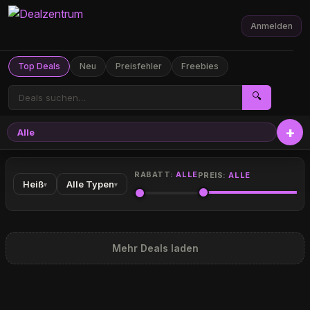
Anmelden
Top Deals
Neu
Preisfehler
Freebies
🔍
Alle
RABATT:
ALLE
PREIS:
ALLE
Heiß
Alle Typen
▾
▾
Mehr Deals laden