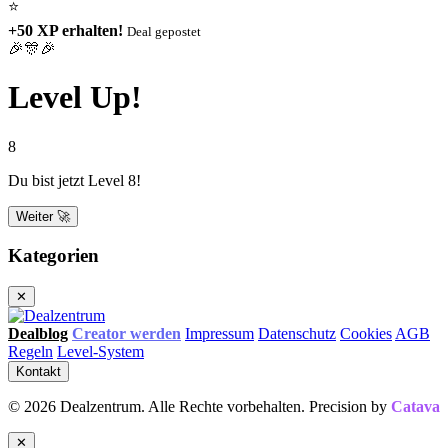
⭐
+50 XP erhalten!
Deal gepostet
🎉🎊🎉
Level Up!
8
Du bist jetzt Level 8!
Weiter 🚀
Kategorien
✕
Dealblog
Creator werden
Impressum
Datenschutz
Cookies
AGB
Regeln
Level-System
Kontakt
© 2026 Dealzentrum. Alle Rechte vorbehalten. Precision by
Catava
✕