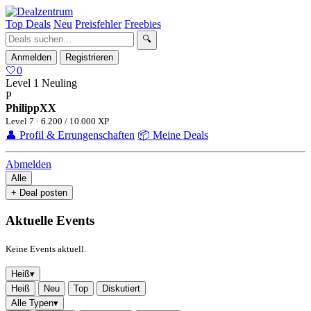
Top Deals
Neu
Preisfehler
Freebies
🔍
Anmelden
Registrieren
🤍
0
Level 1
Neuling
P
PhilippXX
Level 7 · 6.200 / 10.000 XP
👤 Profil & Errungenschaften
📦 Meine Deals
Abmelden
Alle
+ Deal posten
Aktuelle Events
Keine Events aktuell.
Heiß
▾
Heiß
Neu
Top
Diskutiert
Alle Typen
▾