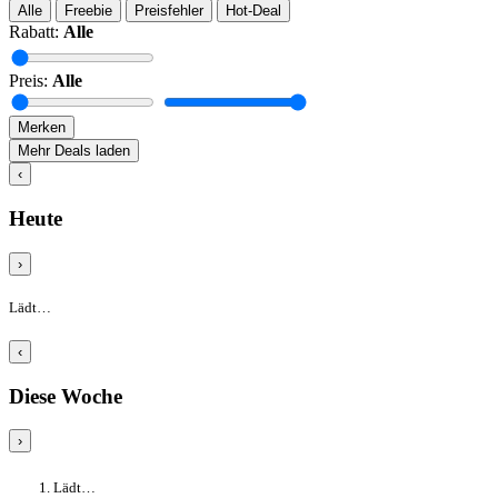
Alle
Freebie
Preisfehler
Hot-Deal
Rabatt:
Alle
Preis:
Alle
Merken
Mehr Deals laden
‹
Heute
›
Lädt…
‹
Diese Woche
›
Lädt…