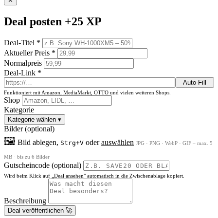
✕
Deal posten
+25 XP
Deal-Titel *
Aktueller Preis *
Normalpreis
Deal-Link *
Auto-Fill
Funktioniert mit Amazon, MediaMarkt, OTTO und vielen weiteren Shops.
Shop
Kategorie
Kategorie wählen
▾
Bilder (optional)
🖼
Bild ablegen,
oder
auswählen
Strg+V
JPG · PNG · WebP · GIF – max. 5
MB · bis zu 6 Bilder
Gutscheincode (optional)
Wird beim Klick auf „Deal ansehen" automatisch in die Zwischenablage kopiert.
Beschreibung
Deal veröffentlichen 🚀