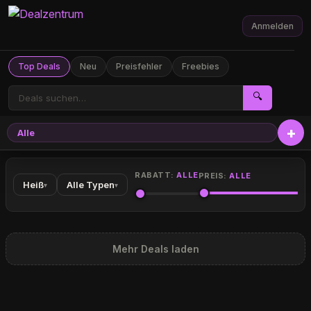
Anmelden
Top Deals
Neu
Preisfehler
Freebies
🔍
Alle
RABATT:
ALLE
PREIS:
ALLE
Heiß
Alle Typen
▾
▾
Mehr Deals laden