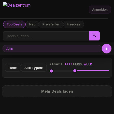
Anmelden
Top Deals
Neu
Preisfehler
Freebies
🔍
Alle
RABATT:
ALLE
PREIS:
ALLE
Heiß
Alle Typen
▾
▾
Mehr Deals laden