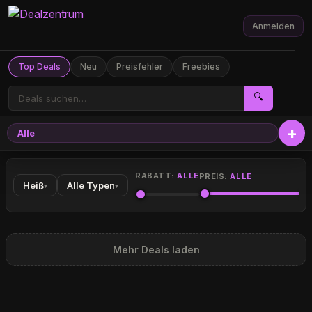
Anmelden
Top Deals
Neu
Preisfehler
Freebies
🔍
Alle
RABATT:
ALLE
PREIS:
ALLE
Heiß
Alle Typen
▾
▾
Mehr Deals laden