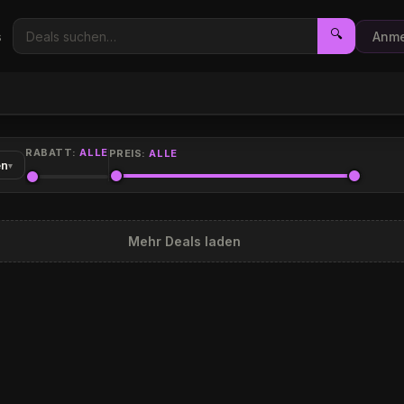
🔍
s
Anme
RABATT:
ALLE
PREIS:
ALLE
en
▾
Mehr Deals laden