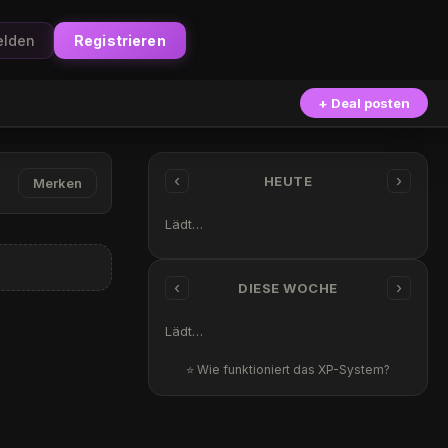
lden
Registrieren
+ Deal posten
‹
›
HEUTE
Merken
Lädt…
‹
›
DIESE WOCHE
Lädt…
⭐ Wie funktioniert das XP-System?