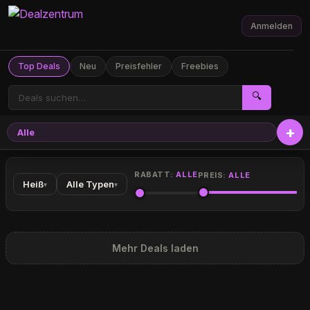
Anmelden
Top Deals
Neu
Preisfehler
Freebies
🔍
Alle
RABATT:
ALLE
PREIS:
ALLE
Heiß
Alle Typen
▾
▾
Mehr Deals laden