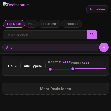
Anmelden
Top Deals
Neu
Preisfehler
Freebies
🔍
Alle
RABATT:
ALLE
PREIS:
ALLE
Heiß
Alle Typen
▾
▾
Mehr Deals laden