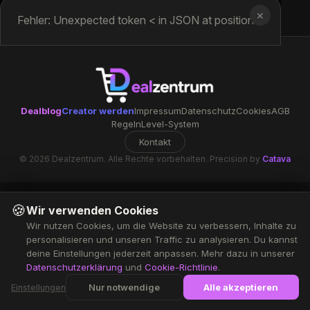
✕
Fehler: Unexpected token < in JSON at position 0
Dealblog
Creator werden
Impressum
Datenschutz
Cookies
AGB
Regeln
Level-System
Kontakt
© 2026 Dealzentrum. Alle Rechte vorbehalten. Precision by
Catava
🍪
Wir verwenden Cookies
Wir nutzen Cookies, um die Website zu verbessern, Inhalte zu
personalisieren und unseren Traffic zu analysieren. Du kannst
deine Einstellungen jederzeit anpassen. Mehr dazu in unserer
Datenschutzerklärung
und
Cookie-Richtlinie
.
Nur notwendige
Alle akzeptieren
Einstellungen