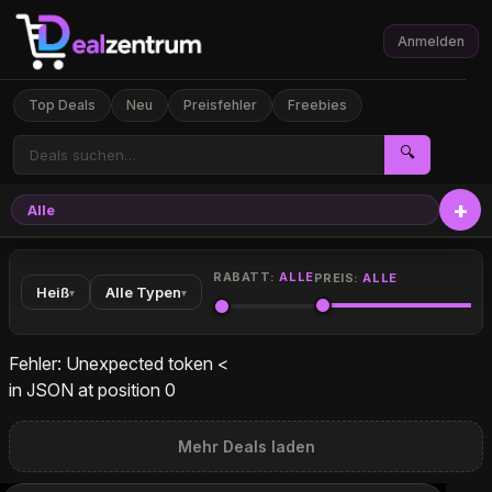
Anmelden
Top Deals
Neu
Preisfehler
Freebies
🔍
Alle
Elekt
RABATT:
ALLE
PREIS:
ALLE
Heiß
Alle Typen
▾
▾
Fehler: Unexpected token <
in JSON at position 0
Mehr Deals laden