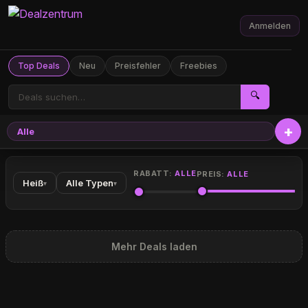
Anmelden
Top Deals
Neu
Preisfehler
Freebies
🔍
Alle
RABATT:
ALLE
PREIS:
ALLE
Heiß
Alle Typen
▾
▾
Mehr Deals laden