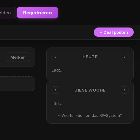
lden
Registrieren
+ Deal posten
‹
›
HEUTE
Merken
Lädt…
‹
›
DIESE WOCHE
Lädt…
⭐ Wie funktioniert das XP-System?