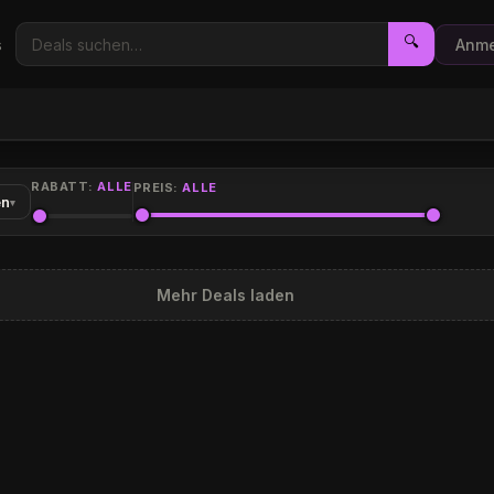
🔍
s
Anme
RABATT:
ALLE
PREIS:
ALLE
en
▾
Mehr Deals laden