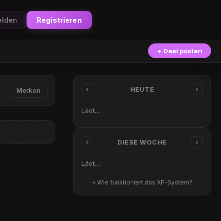
lden
Registrieren
+ Deal posten
‹
›
HEUTE
Merken
Lädt…
‹
›
DIESE WOCHE
Lädt…
⭐ Wie funktioniert das XP-System?