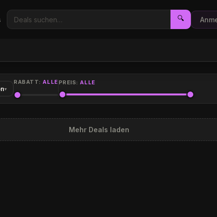
🔍
s
Anme
RABATT:
ALLE
PREIS:
ALLE
en
▾
Mehr Deals laden