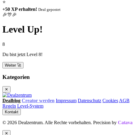
⭐
+50 XP erhalten!
Deal gepostet
🎉🎊🎉
Level Up!
8
Du bist jetzt Level 8!
Weiter 🚀
Kategorien
✕
Dealblog
Creator werden
Impressum
Datenschutz
Cookies
AGB
Regeln
Level-System
Kontakt
© 2026 Dealzentrum. Alle Rechte vorbehalten. Precision by
Catava
✕