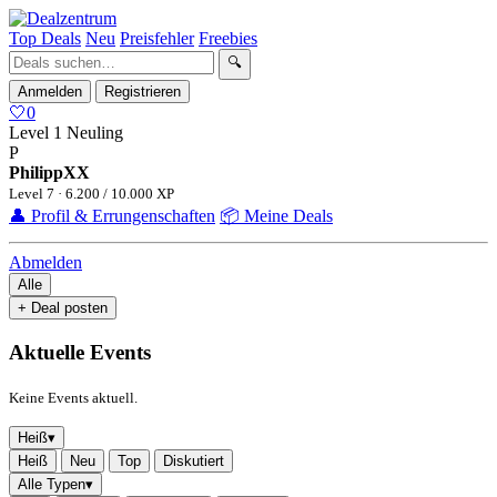
Top Deals
Neu
Preisfehler
Freebies
🔍
Anmelden
Registrieren
🤍
0
Level 1
Neuling
P
PhilippXX
Level 7 · 6.200 / 10.000 XP
👤 Profil & Errungenschaften
📦 Meine Deals
Abmelden
Alle
+ Deal posten
Aktuelle Events
Keine Events aktuell.
Heiß
▾
Heiß
Neu
Top
Diskutiert
Alle Typen
▾