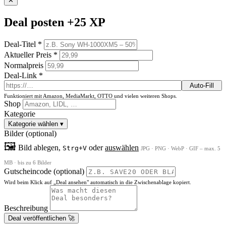
✕
Deal posten
+25 XP
Deal-Titel *
Aktueller Preis *
Normalpreis
Deal-Link *
Auto-Fill
Funktioniert mit Amazon, MediaMarkt, OTTO und vielen weiteren Shops.
Shop
Kategorie
Kategorie wählen
▾
Bilder (optional)
🖼
Bild ablegen,
oder
auswählen
Strg+V
JPG · PNG · WebP · GIF – max. 5
MB · bis zu 6 Bilder
Gutscheincode (optional)
Wird beim Klick auf „Deal ansehen" automatisch in die Zwischenablage kopiert.
Beschreibung
Deal veröffentlichen 🚀