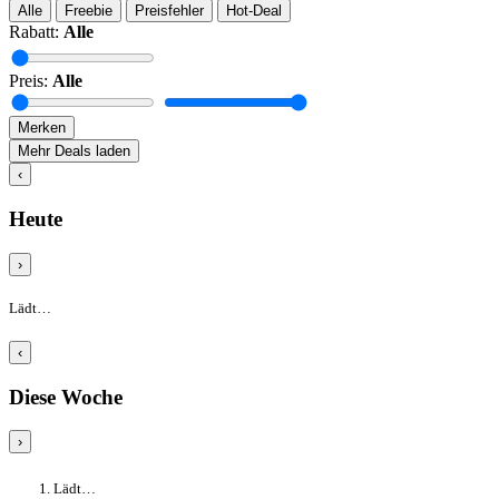
Alle
Freebie
Preisfehler
Hot-Deal
Rabatt:
Alle
Preis:
Alle
Merken
Mehr Deals laden
‹
Heute
›
Lädt…
‹
Diese Woche
›
Lädt…