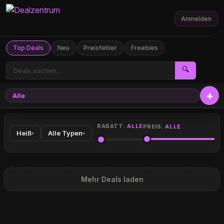
Anmelden
Top Deals
Neu
Preisfehler
Freebies
🔍
Alle
RABATT:
ALLE
PREIS:
ALLE
Heiß
Alle Typen
▾
▾
Mehr Deals laden