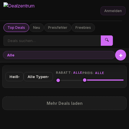
Anmelden
Top Deals
Neu
Preisfehler
Freebies
🔍
Alle
RABATT:
ALLE
PREIS:
ALLE
Heiß
Alle Typen
▾
▾
Mehr Deals laden