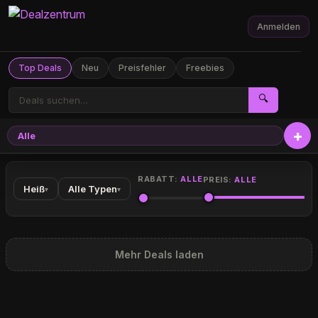
Anmelden
Top Deals
Neu
Preisfehler
Freebies
🔍
Alle
RABATT:
ALLE
PREIS:
ALLE
Heiß
Alle Typen
▾
▾
Mehr Deals laden