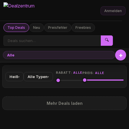
Anmelden
Top Deals
Neu
Preisfehler
Freebies
🔍
Alle
RABATT:
ALLE
PREIS:
ALLE
Heiß
Alle Typen
▾
▾
Mehr Deals laden