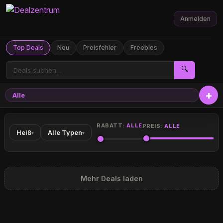
Anmelden
Top Deals
Neu
Preisfehler
Freebies
🔍
Alle
RABATT:
ALLE
PREIS:
ALLE
Heiß
Alle Typen
▾
▾
Mehr Deals laden