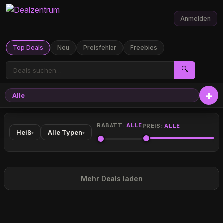
Anmelden
Top Deals
Neu
Preisfehler
Freebies
🔍
Alle
RABATT:
ALLE
PREIS:
ALLE
Heiß
Alle Typen
▾
▾
Mehr Deals laden