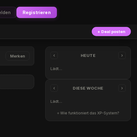
lden
Registrieren
+ Deal posten
‹
›
HEUTE
Merken
Lädt…
‹
›
DIESE WOCHE
Lädt…
⭐ Wie funktioniert das XP-System?