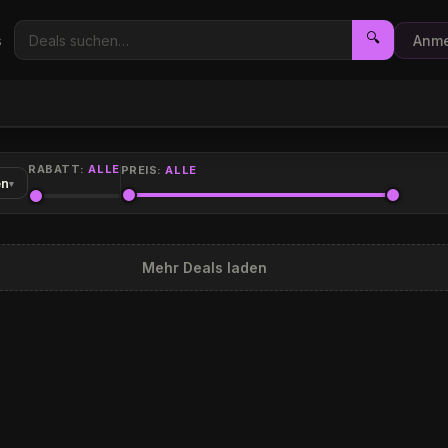
🔍
s
Anme
RABATT:
ALLE
PREIS:
ALLE
en
▾
Mehr Deals laden