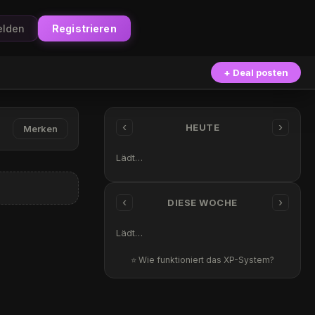
lden
Registrieren
+ Deal posten
‹
›
HEUTE
Merken
Lädt…
‹
›
DIESE WOCHE
Lädt…
⭐ Wie funktioniert das XP-System?