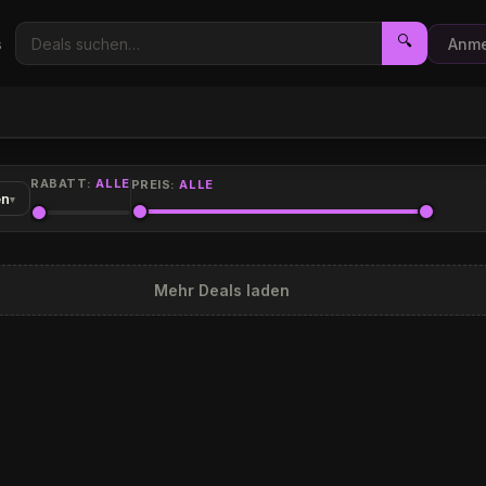
🔍
s
Anme
RABATT:
ALLE
PREIS:
ALLE
en
▾
Mehr Deals laden