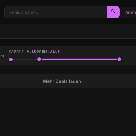
🔍
s
Anme
RABATT:
ALLE
PREIS:
ALLE
en
▾
Mehr Deals laden