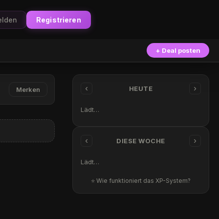
lden
Registrieren
+ Deal posten
‹
›
HEUTE
Merken
Lädt…
‹
›
DIESE WOCHE
Lädt…
⭐ Wie funktioniert das XP-System?