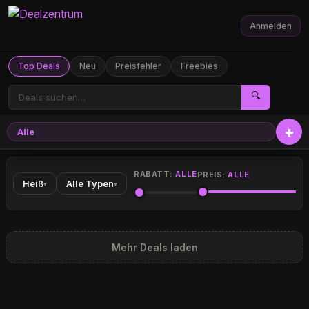
Anmelden
Top Deals
Neu
Preisfehler
Freebies
🔍
Alle
RABATT:
ALLE
PREIS:
ALLE
Heiß
Alle Typen
▾
▾
Mehr Deals laden