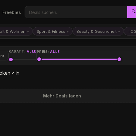
🔍
Freebies
alt & Wohnen
Sport & Fitness
Beauty & Gesundheit
TC
▾
▾
▾
RABATT:
ALLE
PREIS:
ALLE
en
▾
oken < in
Mehr Deals laden