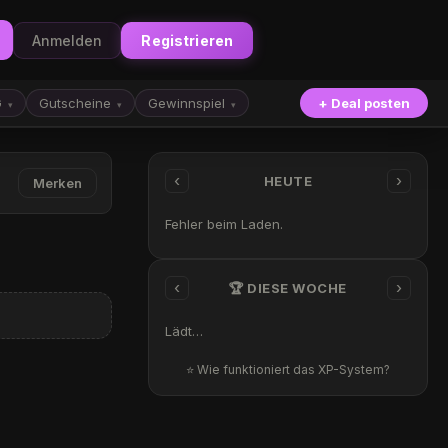
Anmelden
Registrieren
G
Gutscheine
Gewinnspiel
+ Deal posten
▾
▾
▾
‹
›
HEUTE
Merken
Fehler beim Laden.
‹
›
🏆 DIESE WOCHE
Lädt…
⭐ Wie funktioniert das XP-System?