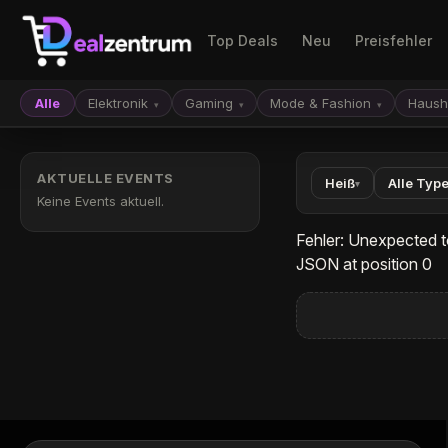
Top Deals
Neu
Preisfehler
Alle
Elektronik
Gaming
Mode & Fashion
Haush
▾
▾
▾
AKTUELLE EVENTS
Heiß
Alle Typ
▾
Keine Events aktuell.
Fehler: Unexpected t
JSON at position 0