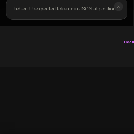
✕
Fehler: Unexpected token < in JSON at position 0
Deal