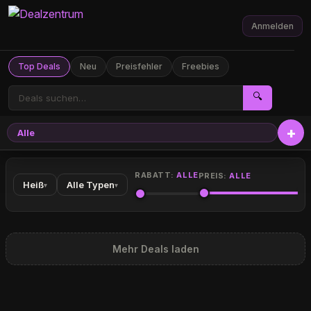
Anmelden
Top Deals
Neu
Preisfehler
Freebies
🔍
Alle
RABATT:
ALLE
PREIS:
ALLE
Heiß
Alle Typen
▾
▾
Mehr Deals laden