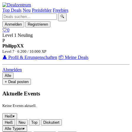
Top Deals
Neu
Preisfehler
Freebies
🔍
Anmelden
Registrieren
🤍
0
Level 1
Neuling
P
PhilippXX
Level 7 · 6.200 / 10.000 XP
👤 Profil & Errungenschaften
📦 Meine Deals
Abmelden
Alle
+ Deal posten
Aktuelle Events
Keine Events aktuell.
Heiß
▾
Heiß
Neu
Top
Diskutiert
Alle Typen
▾