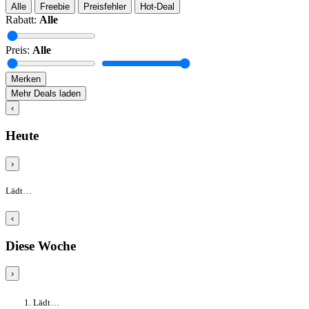
Alle
Freebie
Preisfehler
Hot-Deal
Rabatt:
Alle
Preis:
Alle
Merken
Mehr Deals laden
‹
Heute
›
Lädt…
‹
Diese Woche
›
Lädt…