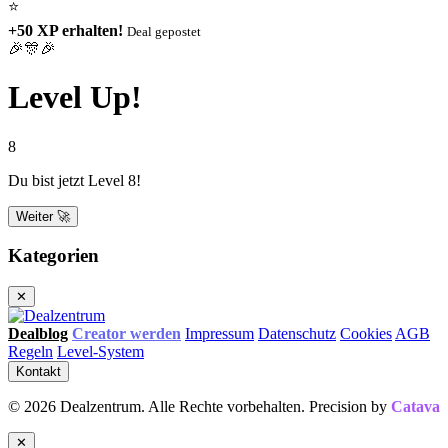
⭐
+50 XP erhalten!
Deal gepostet
🎉🎊🎉
Level Up!
8
Du bist jetzt Level 8!
Weiter 🚀
Kategorien
✕
Dealblog
Creator werden
Impressum
Datenschutz
Cookies
AGB
Regeln
Level-System
Kontakt
© 2026 Dealzentrum. Alle Rechte vorbehalten. Precision by
Catava
✕