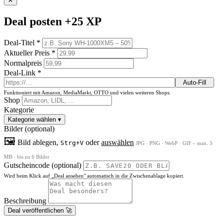
✕
Deal posten
+25 XP
Deal-Titel *
Aktueller Preis *
Normalpreis
Deal-Link *
Auto-Fill
Funktioniert mit Amazon, MediaMarkt, OTTO und vielen weiteren Shops.
Shop
Kategorie
Kategorie wählen
▾
Bilder (optional)
🖼
Bild ablegen,
oder
auswählen
Strg+V
JPG · PNG · WebP · GIF – max. 5
MB · bis zu 6 Bilder
Gutscheincode (optional)
Wird beim Klick auf „Deal ansehen" automatisch in die Zwischenablage kopiert.
Beschreibung
Deal veröffentlichen 🚀