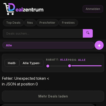
Anmelden
Top Deals
Neu
Preisfehler
Freebies
🔍
Alle
Elekt
RABATT:
ALLE
PREIS:
ALLE
Heiß
Alle Typen
▾
▾
Fehler: Unexpected token <
in JSON at position 0
Mehr Deals laden