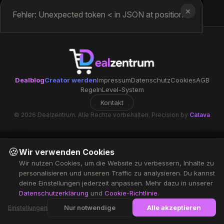
✕
Fehler: Unexpected token < in JSON at position 0
Dealblog
Creator werden
Impressum
Datenschutz
Cookies
AGB
Regeln
Level-System
Kontakt
© 2026 Dealzentrum. Alle Rechte vorbehalten. Precision by
Catava
🍪
Wir verwenden Cookies
Wir nutzen Cookies, um die Website zu verbessern, Inhalte zu
personalisieren und unseren Traffic zu analysieren. Du kannst
deine Einstellungen jederzeit anpassen. Mehr dazu in unserer
Datenschutzerklärung
und
Cookie-Richtlinie
.
Nur notwendige
Alle akzeptieren
Einstellungen