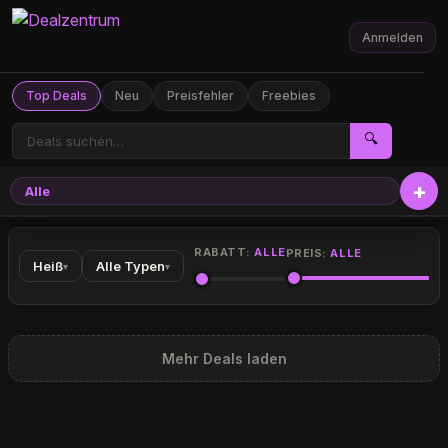
Anmelden
Top Deals
Neu
Preisfehler
Freebies
🔍
Alle
RABATT:
ALLE
PREIS:
ALLE
Heiß
Alle Typen
▾
▾
Mehr Deals laden