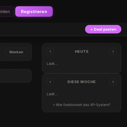
lden
Registrieren
+ Deal posten
‹
›
HEUTE
Merken
Lädt…
‹
›
DIESE WOCHE
Lädt…
⭐ Wie funktioniert das XP-System?