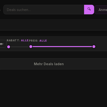
🔍
s
Anme
RABATT:
ALLE
PREIS:
ALLE
en
▾
Mehr Deals laden