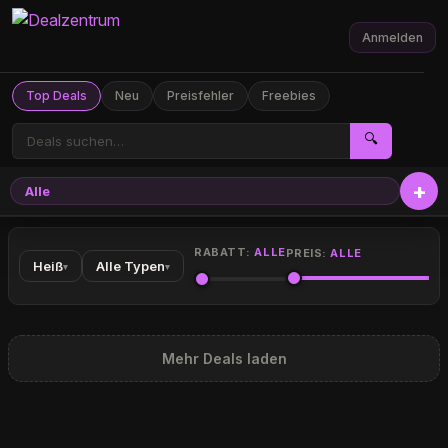
Anmelden
Top Deals
Neu
Preisfehler
Freebies
🔍
Alle
RABATT:
ALLE
PREIS:
ALLE
Heiß
Alle Typen
▾
▾
Mehr Deals laden