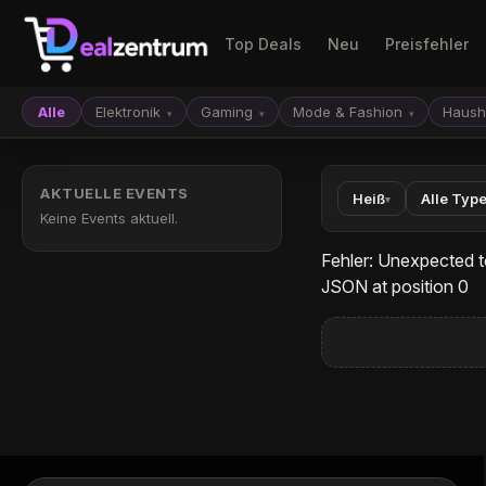
Top Deals
Neu
Preisfehler
Alle
Elektronik
Gaming
Mode & Fashion
Haush
▾
▾
▾
AKTUELLE EVENTS
Heiß
Alle Typ
▾
Keine Events aktuell.
Fehler: Unexpected t
JSON at position 0