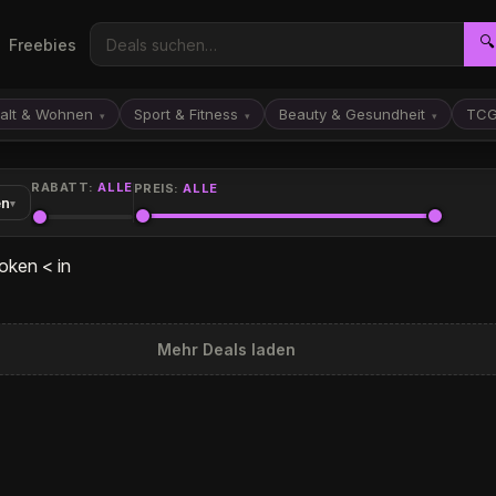
🔍
Freebies
alt & Wohnen
Sport & Fitness
Beauty & Gesundheit
TC
▾
▾
▾
RABATT:
ALLE
PREIS:
ALLE
en
▾
oken < in
Mehr Deals laden