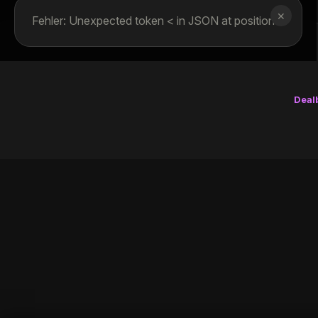
✕
Fehler: Unexpected token < in JSON at position 0
Deal